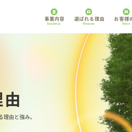
事業内容
選ばれる理由
お客様
business
Reason
Voice
取扱分野
終活支援・相続手続き
理由
る理由と強み。