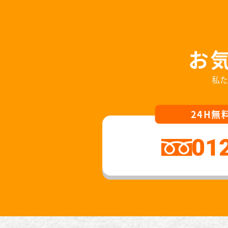
お
私た
24H無