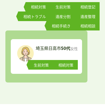
Staff
相続対策
生前対策
相続登記
相続トラブル
遺産分割
遺産整理
事務所案内
Office
相続手続き
相続相談
24H無料相談・お問い合わせ
埼玉県日高市
50代
女性
生前対策
相続対策
お問合わせ
Contact