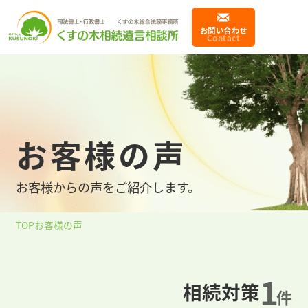
お問い合わせ
Contact
事業内容
business
取扱分野
お客様の声
終活支援・相続手続き
お客様からの声をご紹介します。
選ばれる理由
Reason
TOP
お客様の声
お客様の声
Voice
1
相続対策
件
スタッフ紹介